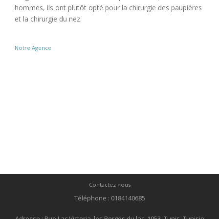
hommes, ils ont plutôt opté pour la chirurgie des paupières
et la chirurgie du nez.
Notre Agence
Contactez nous
Téléphone : 0184140685
Adresse : Rue Lac Victoria, les Berges du lac, 1053, Tunis, Tunisie