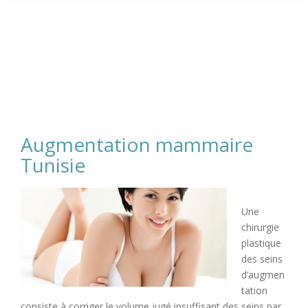
Augmentation mammaire
Tunisie
Une
chirurgie
plastique
des seins
d’augmen
tation
consiste à corriger le volume jugé insuffisant des seins par