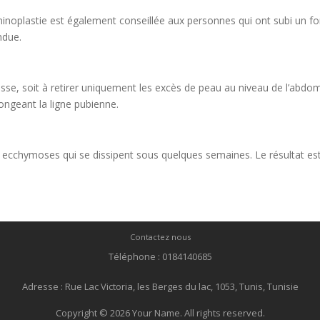
inoplastie est également conseillée aux personnes qui ont subi un fo
ndue.
raisse, soit à retirer uniquement les excès de peau au niveau de l’abd
longeant la ligne pubienne.
ecchymoses qui se dissipent sous quelques semaines. Le résultat est d
Contactez nous
Téléphone : 0184140685
Adresse : Rue Lac Victoria, les Berges du lac, 1053, Tunis, Tunisie
Copyright © 2026 Your Name. All rights reserved.